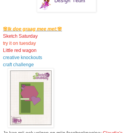
🌸
Ik doe graag mee met:
🌸
Sketch Saturday
try it on tuesday
Little red wagon
creative knockouts
craft challenge