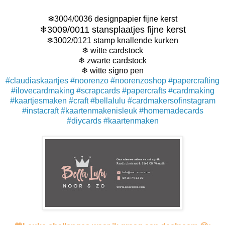
❄
3004/0036 designpapier fijne kerst
❄
3009/0011 stansplaatjes fijne kerst
❄
3002/0121 stamp knallende kurken
❄
witte cardstock
❄
zwarte cardstock
❄
witte signo pen
#claudiaskaartjes
#noorenzo
#noorenzoshop
#papercrafting
#ilovecardmaking
#scrapcards
#papercrafts
#cardmaking
#kaartjesmaken
#craft
#bellalulu
#cardmakersofinstagram
#instacraft
#kaartenmakenisleuk
#homemadecards
#diycards
#kaartenmaken