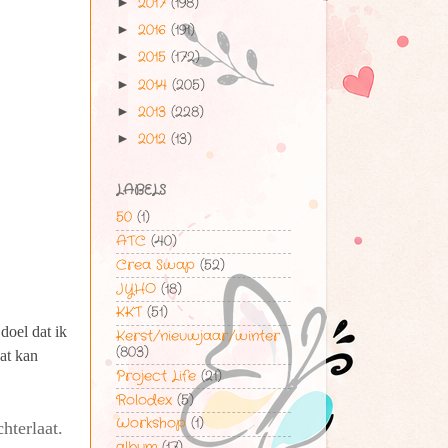
2017
(198)
►
2016
(191)
►
2015
(172)
►
2014
(205)
►
2013
(228)
►
2012
(13)
►
LABELS
50
(1)
ATC
(40)
Crea Swap
(52)
JYHO
(18)
KKT
(51)
doel dat ik
Kerst/nieuwjaar/winter
(803)
at kan
Project Life
(21)
Rolodex
(5)
Workshop
(1)
hterlaat.
album
(17)