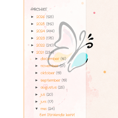
ARCHIEF
2026
(125)
►
2025
(312)
►
2024
(414)
►
2023
(175)
►
2022
(210)
►
2021
(234)
▼
december
(16)
►
november
(21)
►
oktober
(19)
►
september
(19)
►
augustus
(25)
►
juli
(20)
►
juni
(17)
►
mei
(24)
▼
Een Stralende kerst