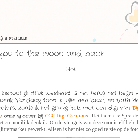
3 MEI 2021
 you to the moon and back
Hoi,
 behoorlijk druk weekend, is het terug het begin 
eek. Vandaag toon ik jullie een kaart en toffe kl
colors, zoals ik het graag heb. met een digi van
Di
s
, onze sponser bij
CCC Digi Creations
. Het thema is: Sprakl
et zo moeilijk denk ik. Op de vleugels van deze mooie elf heb i
littermarker gewerkt. Alleen is het niet zo goed te zie op de fot