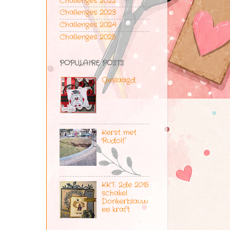
Challenges 2022
Challenges 2023
Challenges 2024
Challenges 2025
POPULAIRE POSTS
Geslaagd
Kerst met
Rudolf
KKT: 2de 2015
schakel
Donkerblauw
en kraft