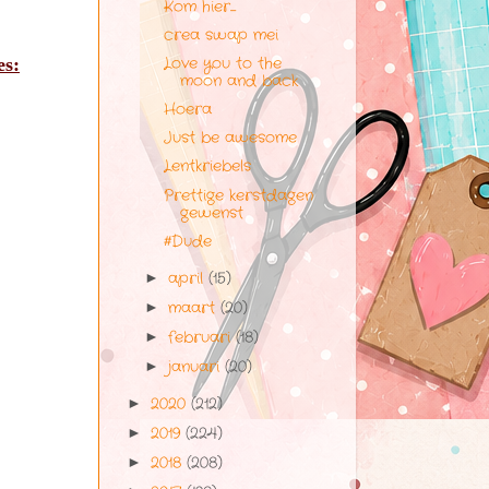
Kom hier.....
crea swap mei
es:
Love you to the
moon and back
Hoera
Just be awesome
Lentkriebels
Prettige kerstdagen
gewenst
#Dude
april
(15)
►
maart
(20)
►
februari
(18)
►
januari
(20)
►
2020
(212)
►
2019
(224)
►
2018
(208)
►