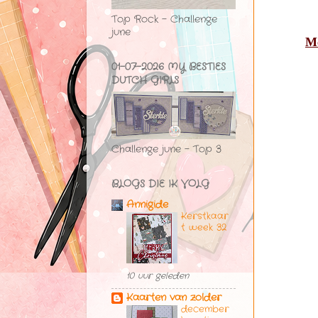
Top Rock - Challenge
june
Me
01-07-2026 MY BESTIES
DUTCH GIRLS
Challenge june - Top 3
BLOGS DIE IK VOLG
Annigide
Kerstkaar
t week 32
10 uur geleden
Kaarten van zolder
december