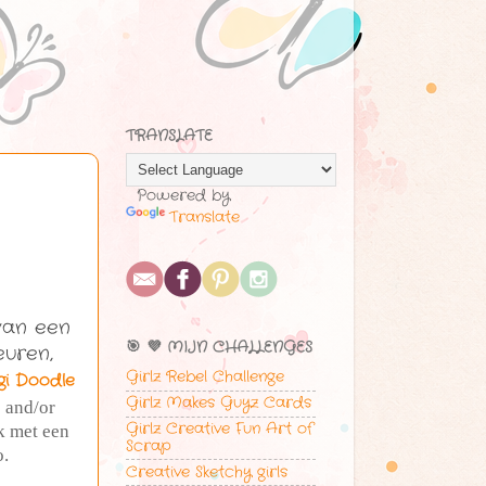
TRANSLATE
Powered by
Translate
van een
🎯 💜 MIJN CHALLENGES
euren,
Girlz Rebel Challenge
gi Doodle
Girlz Makes Guyz Cards
e and/or
Girlz Creative Fun Art of
k met een
Scrap
o.
Creative Sketchy girls