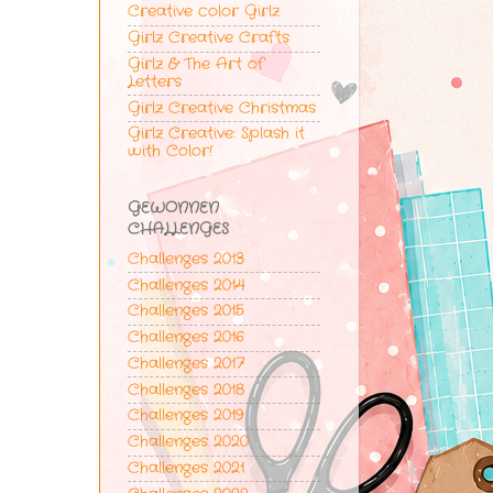
Creative color Girlz
Girlz Creative Crafts
Girlz & The Art of
Letters
Girlz Creative Christmas
Girlz Creative: Splash it
with Color!
GEWONNEN
CHALLENGES
Challenges 2013
Challenges 2014
Challenges 2015
Challenges 2016
Challenges 2017
Challenges 2018
Challenges 2019
Challenges 2020
Challenges 2021