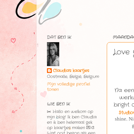
DAT BEN IK
MAANDAG 
Love
Claudia's kaartjes
Oostmalle, België, Belgium
Mijn volledige profiel
tonen
Na een
werkw
bright 
WIE BEN IK
✂️ Hallo en welkom op
Studio
mijn blog! Ik ben Claudia
shine. Ni
en ik ben helemaal gek
g
op kaartjes maken 💌🎨
Wat ooit begon als een