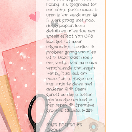
hobby, is uitgegroeid tot
een echte passie waar ik
uren in kan verdwalen 😉
Ik werk graag met mooi
designpapier, leuke
details en af en toe een
speels effect. Van CAS
kaartjes tot meer
uitgewerkte creaties… ik
probeer graag van alles
uit ✨ Daarnaast doe ik
met veel plezier mee aan
verschillende challenges.
Het blijft zo leuk om
mezelf uit te dagen en
inspiratie te delen met
anderen 🌸💜 Neem
gerust een kijkje tussen
mijn kaartjes en laat je
inspireren! 💜 Creatieve
groetjes, Claudia ✂️💌✨
MIJN PAGINA EN
GROEP