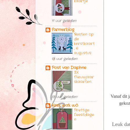
kaartje
11 uur geleden
farmerblog
Resten op
de
kerstkaart
, 6
augustus
13 uur geleden
Post van Daphne
3X
Nieuwjaar
skaarten.
Vanaf dit 
13 uur geleden
gekoz
Krek wa'k wô
Prettige
Feestdage
n
Leuk dat