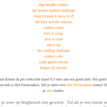
digi doodles studios
my betsies spanish challenge
color it create it show it off
the fairy and the unicorn
crafters castle
love to scrap
love to craft
mix it up
the crafting challenge
crafters cafe
crafts galore encore
dragon fly dreams
jaar doneer ik per verkochte kaart 0.5 euro aan een goed doel. Het goed 
en heb is Het Feestvarken. Wil je meer over
Het Feestvarken
weten? D
je
hier
vinden.
 je weer op blogbezoek ben geweest. Tof als je een reactie ac