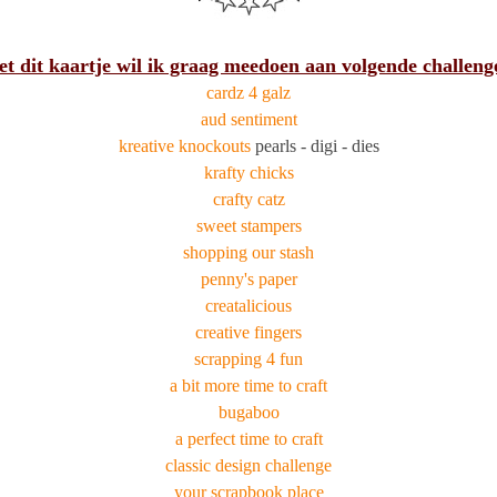
t dit kaartje wil ik graag meedoen aan volgende challeng
cardz 4 galz
aud sentiment
kreative knockouts
pearls - digi - dies
krafty chicks
crafty catz
sweet stampers
shopping our stash
penny's paper
creatalicious
creative fingers
scrapping 4 fun
a bit more time to craft
bugaboo
a perfect time to craft
classic design challenge
your scrapbook place