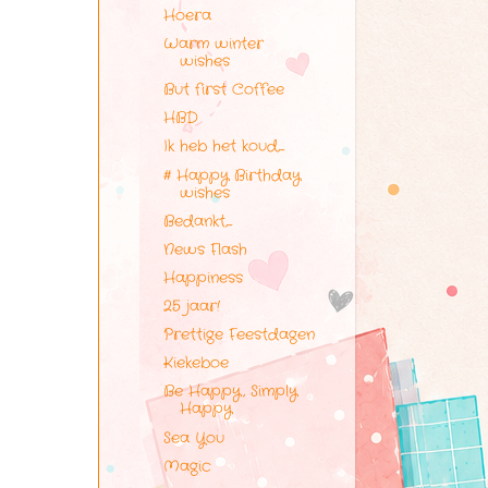
Hoera
Warm winter
wishes
But first Coffee
HBD
Ik heb het koud,....
# Happy Birthday
wishes
Bedankt,....
News Flash
Happiness
25 jaar!
Prettige Feestdagen
Kiekeboe
Be Happy, Simply
Happy
Sea You
Magic