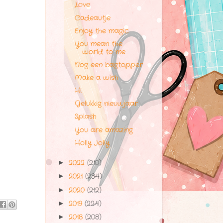
Love
Cadeautje
Enjoy the magic
You mean the
world to me
Nog een bagtopper
Make a wish
Hi
Gelukkig nieuwjaar
Splash
You are amazing
Holly Jolly
2022
(210)
►
2021
(234)
►
2020
(212)
►
2019
(224)
►
2018
(208)
►