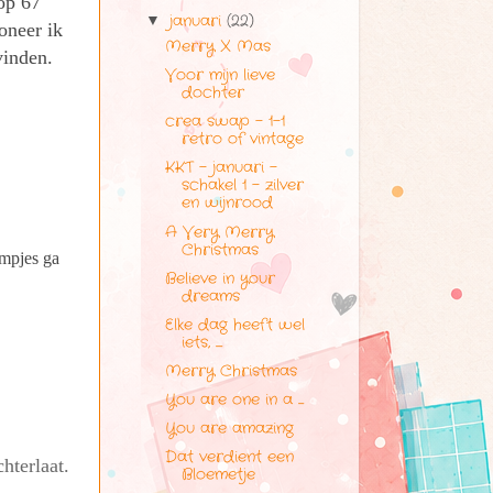
 op 67
januari
(22)
▼
oneer ik
Merry X Mas
inden.
Voor mijn lieve
dochter
crea swap - 1-1
retro of vintage
KKT - januari -
schakel 1 - zilver
en wijnrood
A Very Merry
Christmas
lmpjes ga
Believe in your
dreams
Elke dag heeft wel
iets, ......
Merry Christmas
You are one in a .....
You are amazing
Dat verdient een
hterlaat.
Bloemetje
