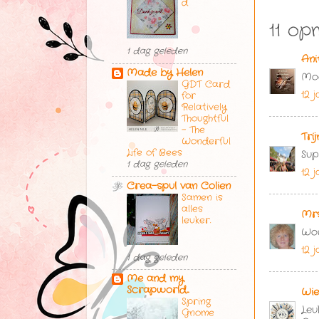
d
11 op
1 dag geleden
Ani
Made by Helen
Moo
GDT Card
12 
for
Relatively
Thoughtful
- The
Trij
Wonderful
Life of Bees
Sup
1 dag geleden
12 
Crea-spul van Colien
Samen is
alles
Mrs
leuker.
Wow
12 
1 dag geleden
Me and my
Scrapworld...
Wie
Spring
Leu
Gnome