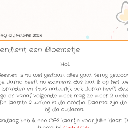
G 12 JANUARI 2023
erdient een Bloemetje
Hoi,
feesten is nu wel gedaan, alles gaat terug gewoo
je. Jarno heeft nu examens, dus laat ik op het w
e branden en thuis natuurlijk ook. Joran heeft de
age en vanaf volgende week mag ze weer 2 weke
 De laatste 2 weken in de crèche. Daarna zijn de
bij de ouderen.
ndaag heb ik een CAS kaartje voor jullie klaar. Di
thema bij
Cardz 4 Galz
.