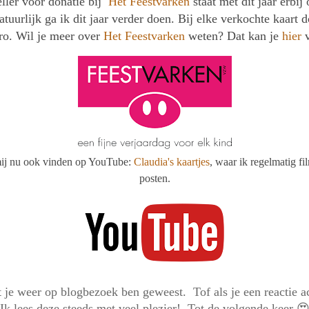
eller voor donatie bij
Het Feestvarken
staat met dit jaar erbij
atuurlijk ga ik dit jaar verder doen. Bij elke verkochte kaart d
ro. Wil je meer over
Het Feestvarken
weten? Dat kan je
hier
v
mij nu ook vinden op YouTube:
Claudia's kaartjes
, waar ik regelmatig fi
posten.
 je weer op blogbezoek ben geweest. Tof als je een reactie ac
Ik lees deze steeds met veel plezier! Tot de volgende keer 