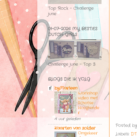
Top Rock - Challenge
june
01-07-2026 MY BESTIES
DUTCH GIRLS
Challenge june - Top 3
BLOGS DIE IK VOLG
byMarleen
Workshop
video met
Schotse
Hooglande
r
4 uur geleden
Posted b
Kaarten van zolder
Omgekeer
Labels:
DT