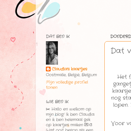
DAT BEN IK
DONDERDA
Dat v
Claudia's kaartjes
Oostmalle, België, Belgium
Het 
Mijn volledige profiel
ganget
tonen
kaarsj
nog st
WIE BEN IK
lopen.
✂️ Hallo en welkom op
mijn blog! Ik ben Claudia
en ik ben helemaal gek
Voor va
op kaartjes maken 💌🎨
Wat ooit begon als een