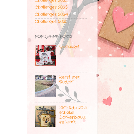
Challenges 2022
Challenges 2023
Challenges 2024
Challenges 2025
POPULAIRE POSTS
Geslaagd
Kerst met
Rudolf
KKT: 2de 2015
schakel
Donkerblauw
en kraft