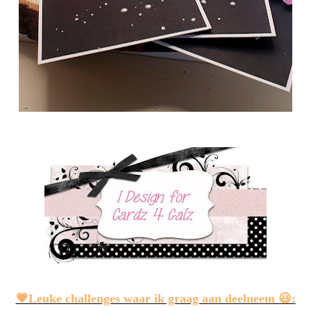
💗Leuke challenges waar ik graag aan deelneem 😃: