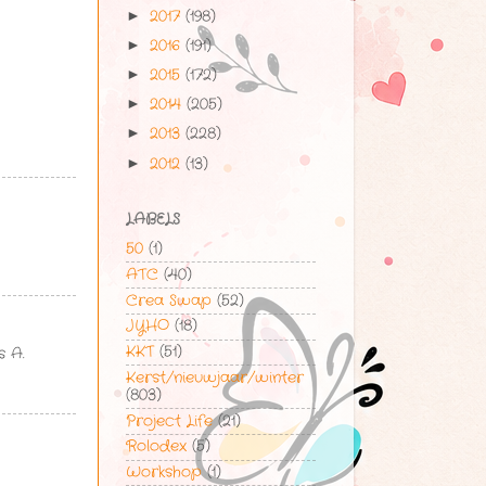
2017
(198)
►
2016
(191)
►
2015
(172)
►
2014
(205)
►
2013
(228)
►
2012
(13)
►
LABELS
50
(1)
ATC
(40)
Crea Swap
(52)
JYHO
(18)
KKT
(51)
s A.
Kerst/nieuwjaar/winter
(803)
Project Life
(21)
Rolodex
(5)
Workshop
(1)