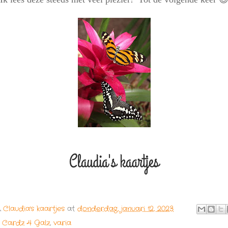
y
Claudia's kaartjes
at
donderdag, januari 12, 2023
 Cardz 4 Galz
,
varia