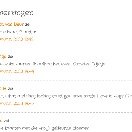
merkingen:
ta van Deur
zei
ie kaart Claudia!
januari, 2023 12:49
ntje
zei
erleuke kaarten. Ik onthou het even..l Groeten Trijntje
januari, 2023 14:44
 A.
zei
, what a striking looking card you have made. I love it. Hugs Mr
januari, 2023 14:45
s
zei
ke kaarten met die vrolijk gekleurde bloemen.