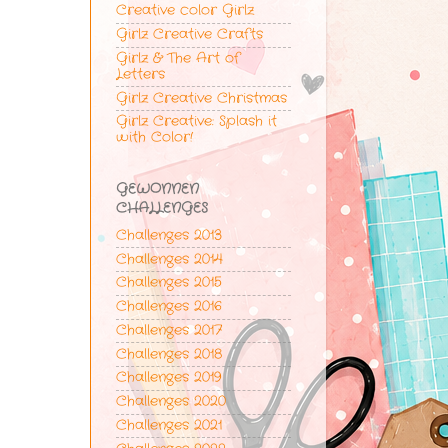
Creative color Girlz
Girlz Creative Crafts
Girlz & The Art of
Letters
Girlz Creative Christmas
Girlz Creative: Splash it
with Color!
GEWONNEN
CHALLENGES
Challenges 2013
Challenges 2014
Challenges 2015
Challenges 2016
Challenges 2017
Challenges 2018
Challenges 2019
Challenges 2020
Challenges 2021