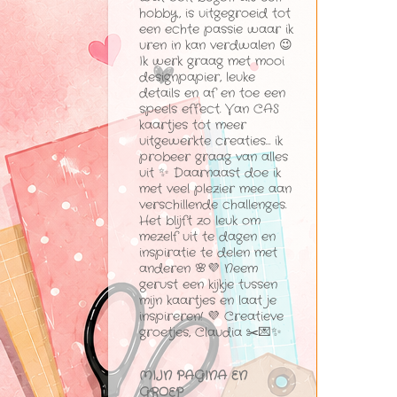
hobby, is uitgegroeid tot
een echte passie waar ik
uren in kan verdwalen 😉
Ik werk graag met mooi
designpapier, leuke
details en af en toe een
speels effect. Van CAS
kaartjes tot meer
uitgewerkte creaties… ik
probeer graag van alles
uit ✨ Daarnaast doe ik
met veel plezier mee aan
verschillende challenges.
Het blijft zo leuk om
mezelf uit te dagen en
inspiratie te delen met
anderen 🌸💜 Neem
gerust een kijkje tussen
mijn kaartjes en laat je
inspireren! 💜 Creatieve
groetjes, Claudia ✂️💌✨
MIJN PAGINA EN
GROEP