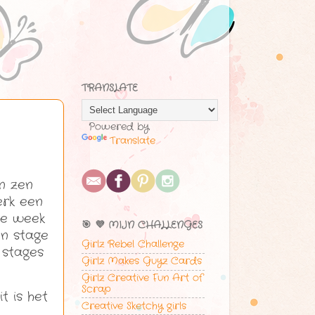
TRANSLATE
Powered by
Translate
n zen
erk een
ze week
🎯 💜 MIJN CHALLENGES
n stage
Girlz Rebel Challenge
 stages
Girlz Makes Guyz Cards
Girlz Creative Fun Art of
Scrap
t is het
Creative Sketchy girls