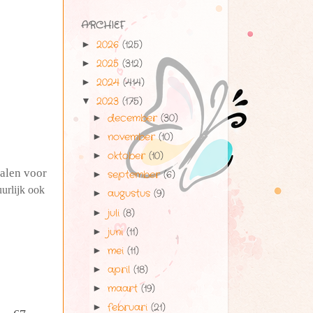
ARCHIEF
2026
(125)
►
2025
(312)
►
2024
(414)
►
2023
(175)
▼
december
(30)
►
november
(10)
►
oktober
(10)
►
alen voor
september
(6)
►
uurlijk ook
augustus
(9)
►
juli
(8)
►
juni
(11)
►
mei
(11)
►
april
(18)
►
maart
(19)
►
februari
(21)
►