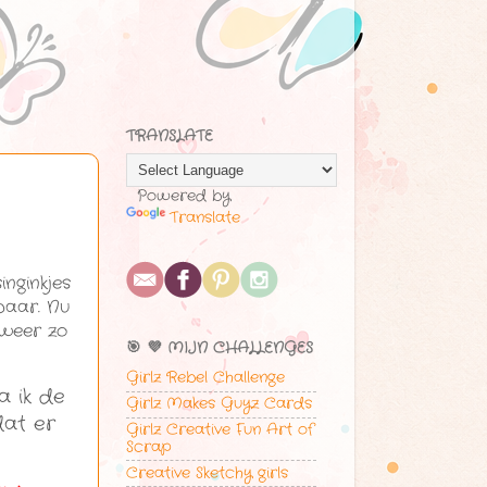
TRANSLATE
Powered by
Translate
nginkjes
baar. Nu
 weer zo
🎯 💜 MIJN CHALLENGES
Girlz Rebel Challenge
a ik de
Girlz Makes Guyz Cards
dat er
Girlz Creative Fun Art of
Scrap
Creative Sketchy girls