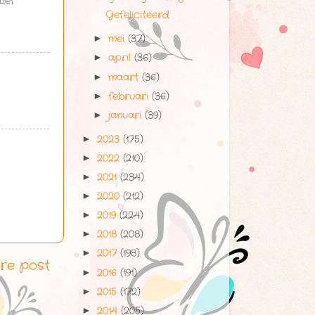
ief
Gefeliciteerd
mei
(37)
►
april
(36)
►
maart
(36)
►
februari
(36)
►
januari
(39)
►
2023
(175)
►
2022
(210)
►
2021
(234)
►
2020
(212)
►
2019
(224)
►
2018
(208)
►
2017
(198)
►
re post
2016
(191)
►
2015
(172)
►
2014
(205)
►