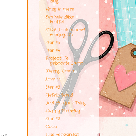
day
Hang in there
Een hele dikke
knuffel
STOP... Look around
& enjoy life
Ster #5
Ster #4
Project life
geboorte Jarno
Merry X mas
Love is.....
Ster #3
Gefeliciteerd
Just do Your Thing
Happy Birthday
Ster #2
Coco
Fijne verjaardag