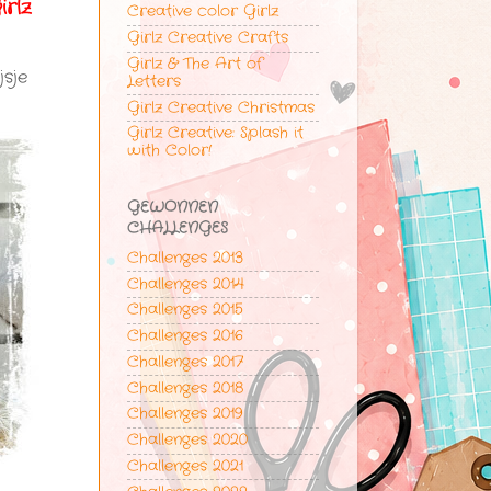
irlz
Creative color Girlz
Girlz Creative Crafts
Girlz & The Art of
jsje
Letters
Girlz Creative Christmas
Girlz Creative: Splash it
with Color!
GEWONNEN
CHALLENGES
Challenges 2013
Challenges 2014
Challenges 2015
Challenges 2016
Challenges 2017
Challenges 2018
Challenges 2019
Challenges 2020
Challenges 2021