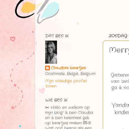
DAT BEN IK
ZONDAG 9
Merr
Claudia's kaartjes
Oostmalle, België, Belgium
Gistere
van Izi
Mijn volledige profiel
tonen
ga ik n
WIE BEN IK
Vandaa
✂️ Hallo en welkom op
kinde
mijn blog! Ik ben Claudia
en ik ben helemaal gek
op kaartjes maken 💌🎨
Wat ooit begon als een