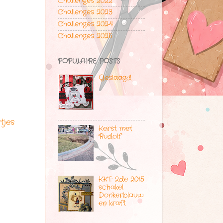
Challenges 2022
Challenges 2023
Challenges 2024
Challenges 2025
POPULAIRE POSTS
Geslaagd
tjes
Kerst met
Rudolf
KKT: 2de 2015
schakel
Donkerblauw
en kraft