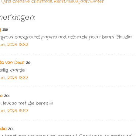
 Girlz creative christmas
,
Kerst/nieuwjaar/winter
erkingen:
g
zei
geous background papers and adorable polar bears Claudia
uni, 2024 13:32
ta van Deur
zei
ellig kaartje!
uni, 2024 13:37
ke
zei
l leuk zo met die beren !!!!
uni, 2024 15:57
leke
zei