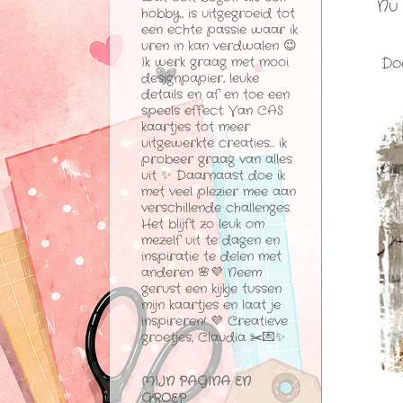
Nu 
hobby, is uitgegroeid tot
een echte passie waar ik
uren in kan verdwalen 😉
Doe
Ik werk graag met mooi
designpapier, leuke
details en af en toe een
speels effect. Van CAS
kaartjes tot meer
uitgewerkte creaties… ik
probeer graag van alles
uit ✨ Daarnaast doe ik
met veel plezier mee aan
verschillende challenges.
Het blijft zo leuk om
mezelf uit te dagen en
inspiratie te delen met
anderen 🌸💜 Neem
gerust een kijkje tussen
mijn kaartjes en laat je
inspireren! 💜 Creatieve
groetjes, Claudia ✂️💌✨
MIJN PAGINA EN
GROEP