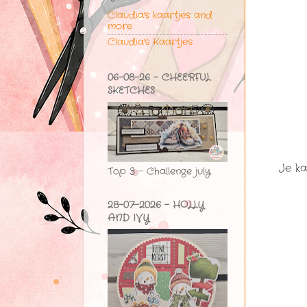
Claudia's kaartjes and
more
Claudia's Kaartjes
06-08-26 - CHEERFUL
SKETCHES
Je k
Top 3 - Challenge july
28-07-2026 - HOLLY
AND IVY