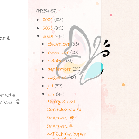
ARCHIEF
2026
(125)
►
2025
(312)
►
2024
(414)
▼
ar ik
december
(33)
►
november
(30)
►
oktober
(31)
►
september
(32)
►
augustus
(33)
►
juli
(37)
►
eactie
juni
(34)
▼
e keer 😍
Merry X mas
Condoleance #2
Sentiment.... #5
Sentiment... #4
KKT Schakel koper