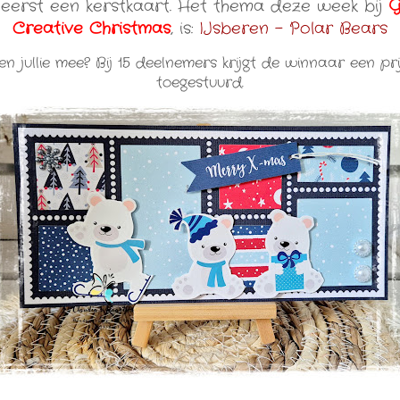
eerst een kerstkaart. Het thema deze week bij
G
Creative Christmas
, is:
IJsberen - Polar Bears
n jullie mee? Bij 15 deelnemers krijgt de winnaar een pri
toegestuurd.