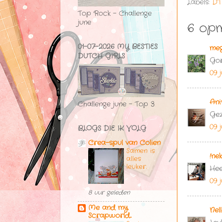
Labels:
DT
Top Rock - Challenge
june
6 opm
01-07-2026 MY BESTIES
me
DUTCH GIRLS
Gor
09 j
Ani
Challenge june - Top 3
Gez
09 j
BLOGS DIE IK VOLG
Crea-spul van Colien
Samen is
!ne
alles
leuker.
Hee
09 j
8 uur geleden
Me and my
Nel
Scrapworld...