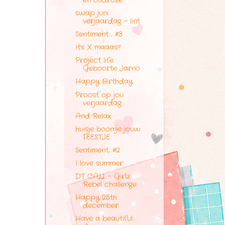
en oudroze
swap juni
verjaardag - lint
Sentiment ... #3
It's X maaas!!
Project life
Geboorte Jarno
Happy Birthday
Proost op jou
verjaardag
And Relax
huisje boomje jouw
FEESTJE
Sentiment... #2
I love summer
DT CALL - Girlz
Rebel challenge
Happy 25th
december
Have a beautiful