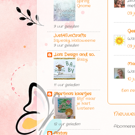
Leu
Spring
Gnome
met
09 j
9 uur geleden
Ge
Just4FunCrafts
Wat
Squeaky Halloweenie
9 uur geleden
09 
...Lia's Design and so...
Baby
Mar
Wat
10 j
11 uur geleden
Een re
Martina's kaartjes
Blijf naar
je hart
luisteren
Nieuwe
12 uur geleden
Abonnere
Anita's