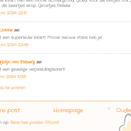
ke kaart met een mooie achtergrond. Goed voor de restjes ook. L
 de beertjes erop. Groetjes Nelleke
uni, 2024 22:10
rJanne
zei
 een superleuke kaart! Mooie nieuwe stans heb je!
juni, 2024 22:49
jolijn van Elsberg
zei
 een gezellige verjaardagskaart!
uni, 2024 10:55
actie posten
re post
Homepage
Oude
n op:
Reacties posten (Atom)