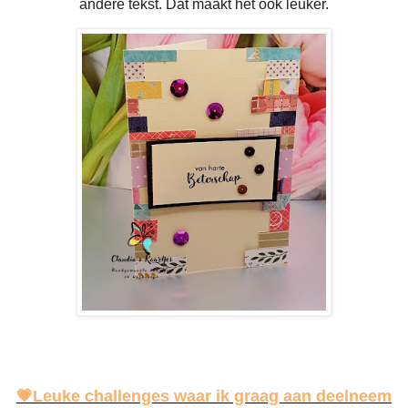
andere tekst. Dat maakt het ook leuker.
💗Leuke challenges waar ik graag aan deelneem